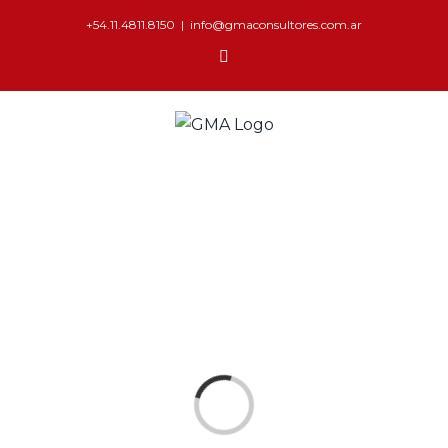
+54.11.4811.8150
|
info@gmaconsultores.com.ar
Cargando...