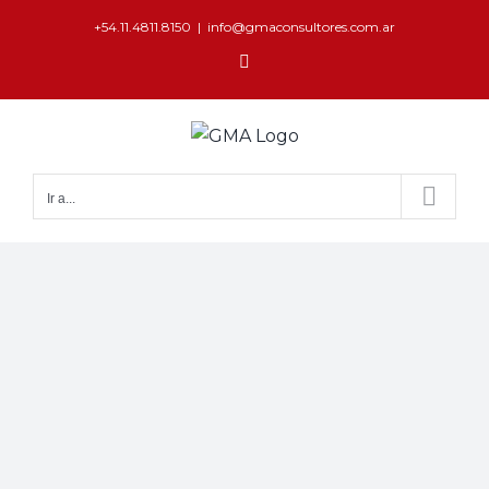
+54.11.4811.8150
|
info@gmaconsultores.com.ar
Ir a...