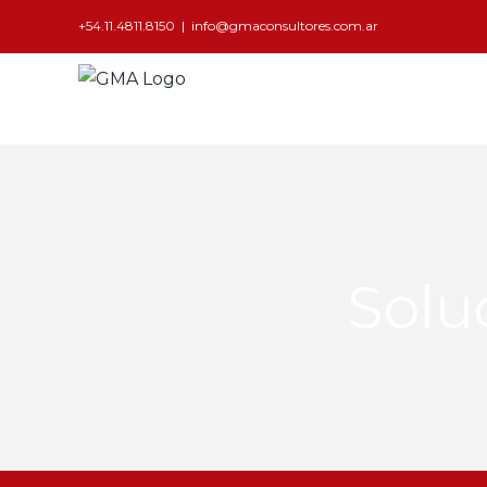
+54.11.4811.8150
|
info@gmaconsultores.com.ar
Solu