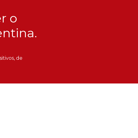
r o
ntina.
itivos, de