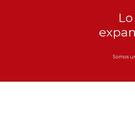
Lo
expan
Somos una