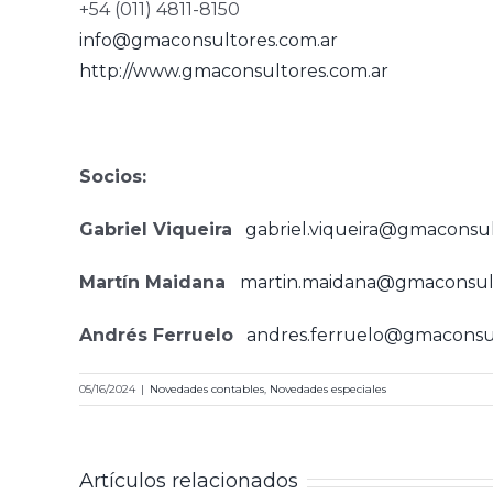
+54 (011) 4811-8150
info@gmaconsultores.com.ar
http://www.gmaconsultores.com.ar
Socios:
Gabriel Viqueira
gabriel.viqueira@gmaconsul
Martín Maidana
martin.maidana@gmaconsult
Andrés Ferruelo
andres.ferruelo@gmaconsul
05/16/2024
|
Novedades contables
,
Novedades especiales
Artículos relacionados