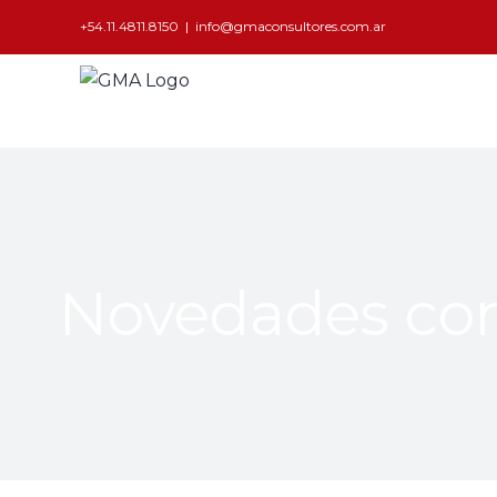
+54.11.4811.8150
|
info@gmaconsultores.com.ar
Novedades con