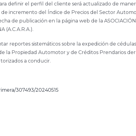
ra definir el perfil del cliente será actualizado de mane
je de incremento del Índice de Precios del Sector Autom
e la fecha de publicación en la página web de la ASOCI
A.C.A.R.A.).
entar reportes sistemáticos sobre la expedición de cédulas
s de la Propiedad Automotor y de Créditos Prendarios de
torizados a conducir.
/primera/307493/20240515