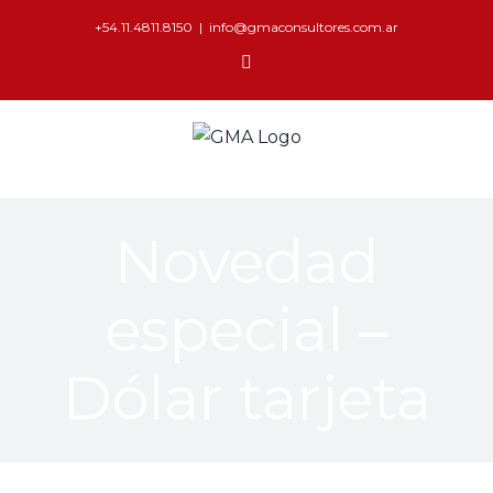
+54.11.4811.8150
|
info@gmaconsultores.com.ar
Novedad
especial –
Dólar tarjeta