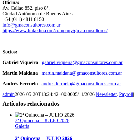
Oficina:
Av. Callao 852, piso 8°.
Ciudad Autónoma de Buenos Aires
+54 (011) 4811 8150
info@gmaconsultores.com.ar
https://www.linkedin.com/company/gma-consultores/
Socios:
Gabriel Viqueira
gabriel.viqueira@gmaconsultores.com.ar
Martín Maidana
martin.maidana@gmaconsultores.com.ar
Andrés Ferruelo
andres.ferruelo@gmaconsultores.com.ar
admin
2026-05-20T13:24:42+00:00
05/11/2026
|
Newsletter
,
Payroll
|
Artículos relacionados
2ª Quincena – JULIO 2026
Galería
2ª Quincena – JULIO 2026