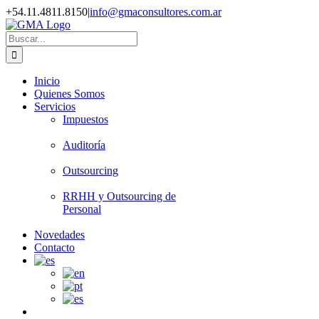
+54.11.4811.8150
|
info@gmaconsultores.com.ar
Inicio
Quienes Somos
Servicios
Impuestos
Auditoría
Outsourcing
RRHH y Outsourcing de
Personal
Novedades
Contacto