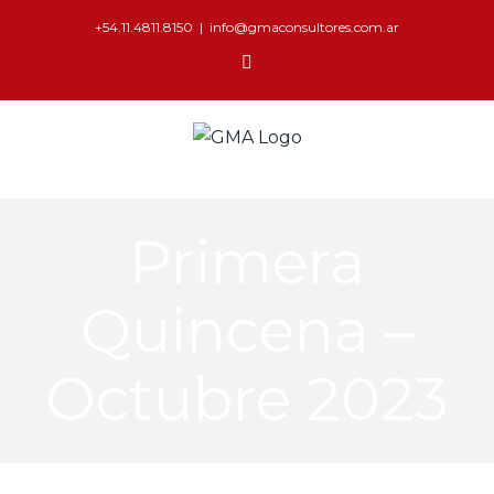
+54.11.4811.8150
|
info@gmaconsultores.com.ar
Primera
Quincena –
Octubre 2023