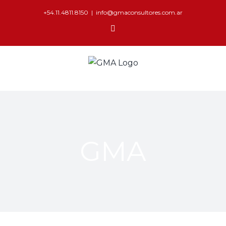
+54.11.4811.8150
|
info@gmaconsultores.com.ar
GMA