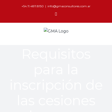
+54.11.4811.8150
|
info@gmaconsultores.com.ar
Requisitos
para la
inscripción de
las cesiones