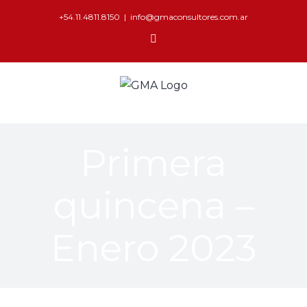
+54.11.4811.8150
|
info@gmaconsultores.com.ar
Primera
quincena –
Enero 2023