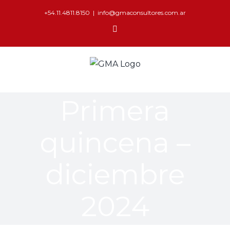
+54.11.4811.8150
|
info@gmaconsultores.com.ar
Primera
quincena –
diciembre
2024