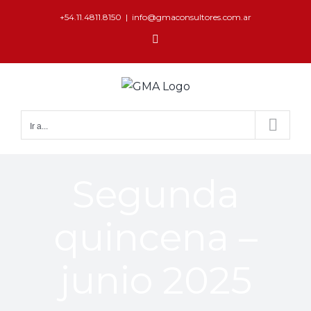
+54.11.4811.8150
|
info@gmaconsultores.com.ar
Ir a...
Segunda
quincena –
junio 2025