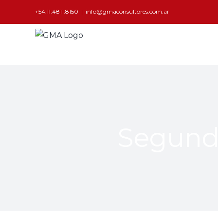
+54.11.4811.8150
|
info@gmaconsultores.com.ar
Segund