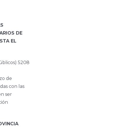
AS
ARIOS DE
STA EL
blicos) 5208
azo de
das con las
n ser
ción
OVINCIA