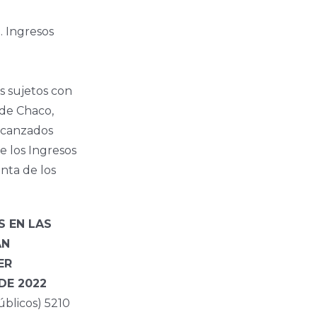
Ingresos
os sujetos con
a de Chaco,
alcanzados
e los Ingresos
unta de los
S EN LAS
AN
ER
DE 2022
blicos) 5210