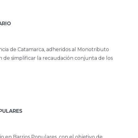
ARIO
ovincia de Catamarca, adheridos al Monotributo
n de simplificar la recaudación conjunta de los
OPULARES
jo en Barrios Populares, con el objetivo de