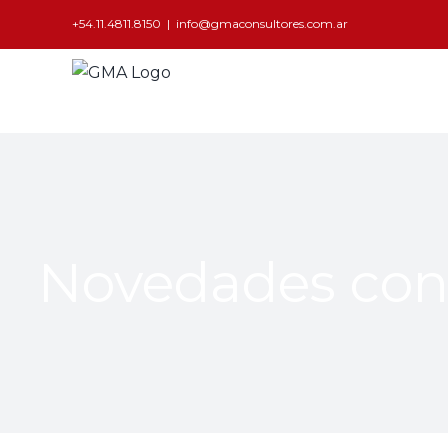
+54.11.4811.8150
|
info@gmaconsultores.com.ar
Novedades con