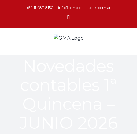
+54.11.4811.8150
|
info@gmaconsultores.com.ar
Novedades
contables 1ª
Quincena –
JUNIO 2026