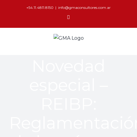
+54.11.4811.8150
|
info@gmaconsultores.com.ar
Novedad
especial –
REIBP:
Reglamentació