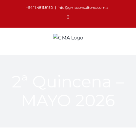
+54.11.4811.8150
|
info@gmaconsultores.com.ar
2ª Quincena –
MAYO 2026