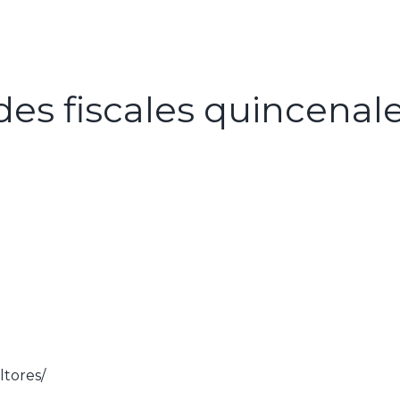
es fiscales quincenal
tores/