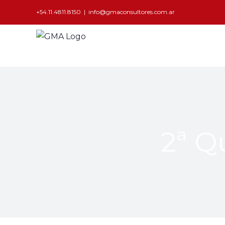
+54.11.4811.8150
|
info@gmaconsultores.com.ar
2ª Q