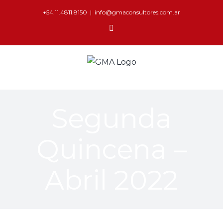
+54.11.4811.8150
|
info@gmaconsultores.com.ar
Segunda
Quincena –
Abril 2022