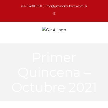
+54.11.4811.8150
|
info@gmaconsultores.com.ar
Primer
Quincena –
Octubre 2021