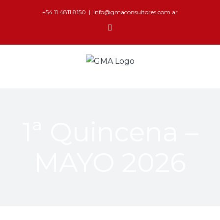
+54.11.4811.8150
|
info@gmaconsultores.com.ar
1ª Quincena –
MAYO 2026