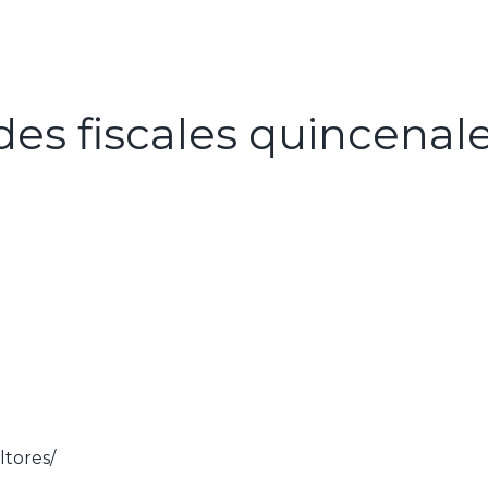
es fiscales quincenal
tores/