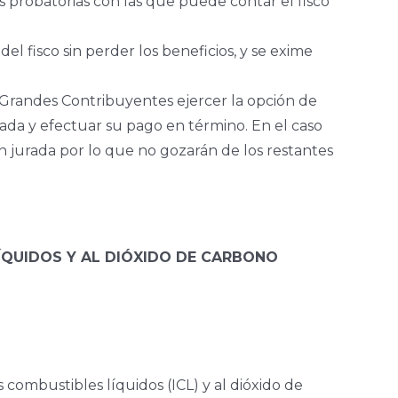
es probatorias con las que puede contar el fisco
el fisco sin perder los beneficios, y se exime
s Grandes Contribuyentes ejercer la opción de
rada y efectuar su pago en término. En el caso
n jurada por lo que no gozarán de los restantes
LÍQUIDOS Y AL DIÓXIDO DE CARBONO
combustibles líquidos (ICL) y al dióxido de