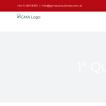
+54.11.4811.8150
|
info@gmaconsultores.com.ar
1ª Q