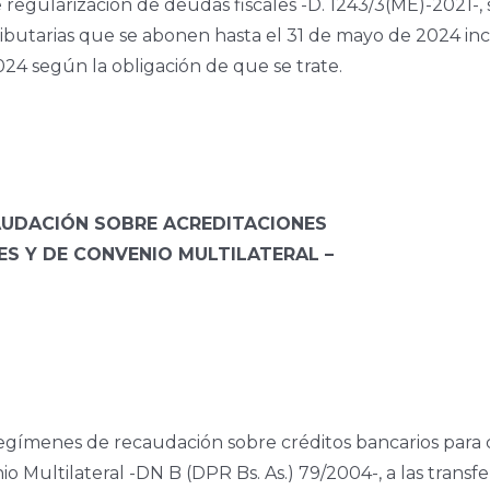
de regularización de deudas fiscales -D. 1243/3(ME)-2021-
tributarias que se abonen hasta el 31 de mayo de 2024 i
024 según la obligación de que se trate.
AUDACIÓN SOBRE ACREDITACIONES
S Y DE CONVENIO MULTILATERAL –
regímenes de recaudación sobre créditos bancarios para 
o Multilateral -DN B (DPR Bs. As.) 79/2004-, a las transf