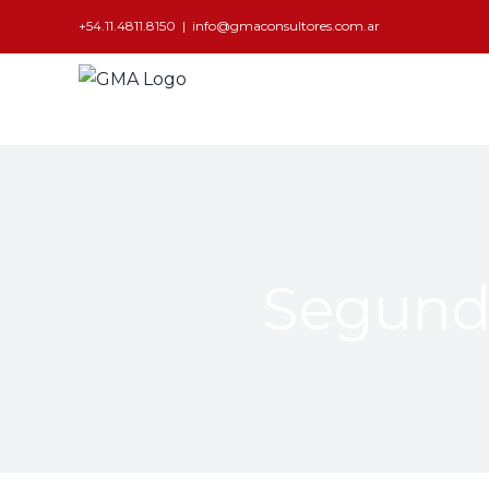
+54.11.4811.8150
|
info@gmaconsultores.com.ar
Segund