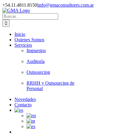
+54.11.4811.8150
|
info@gmaconsultores.com.ar
Inicio
Quienes Somos
Servicios
Impuestos
Auditoría
Outsourcing
RRHH y Outsourcing de
Personal
Novedades
Contacto