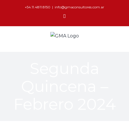
+54.11.4811.8150
|
info@gmaconsultores.com.ar
Segunda
Quincena –
Febrero 2024