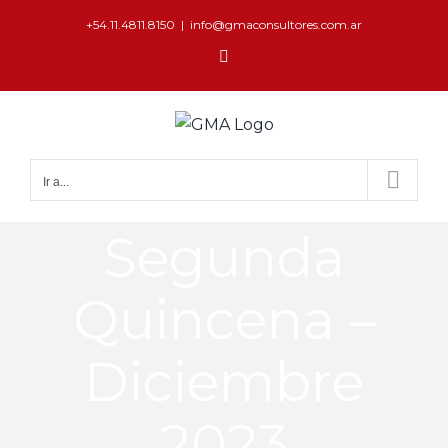
+54.11.4811.8150
|
info@gmaconsultores.com.ar
Ir a...
Segunda
Quincena –
Diciembre
2023