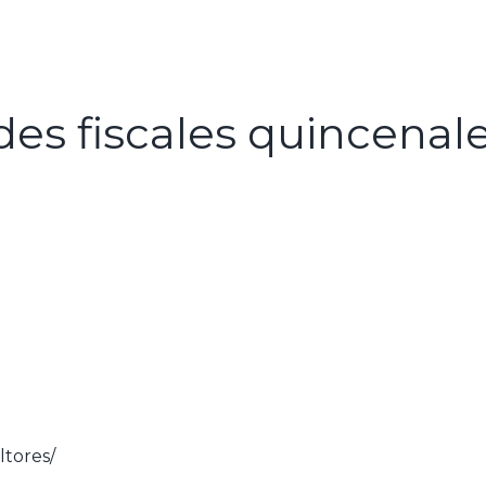
es fiscales quincenal
tores/