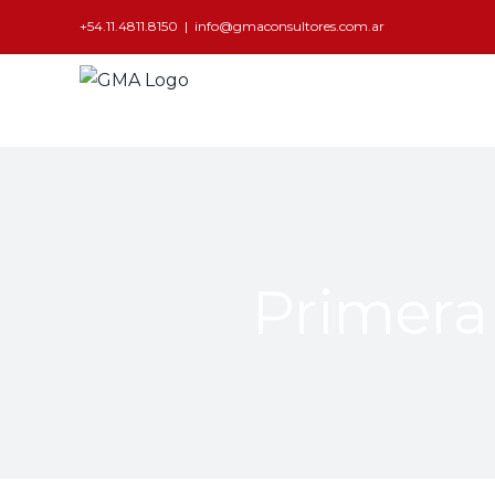
+54.11.4811.8150
|
info@gmaconsultores.com.ar
Primera