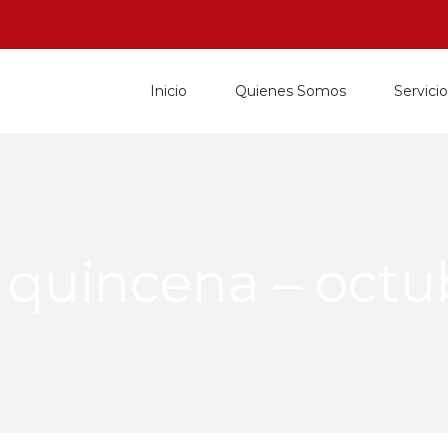
Inicio
Quienes Somos
Servici
 quincena – octu