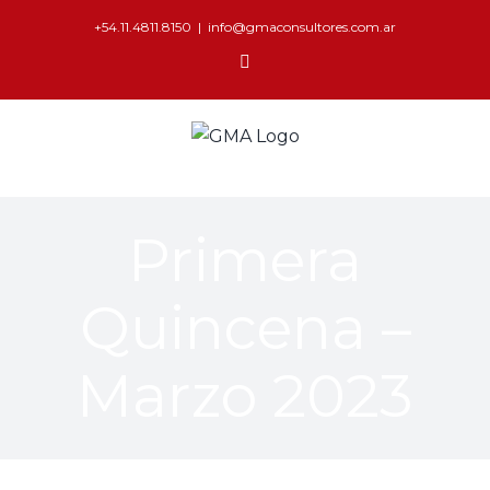
+54.11.4811.8150
|
info@gmaconsultores.com.ar
Primera
Quincena –
Marzo 2023