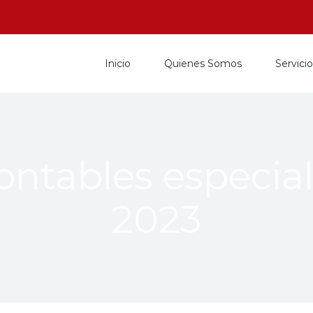
Inicio
Quienes Somos
Servici
ntables especia
2023