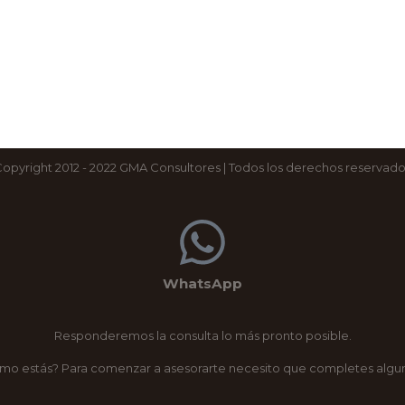
opyright 2012 - 2022 GMA Consultores | Todos los derechos reservad
WhatsApp
Responderemos la consulta lo más pronto posible.
ómo estás? Para comenzar a asesorarte necesito que completes algun