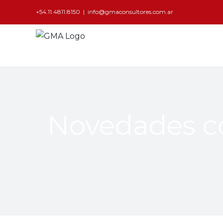
+54.11.4811.8150
|
info@gmaconsultores.com.ar
Novedades co