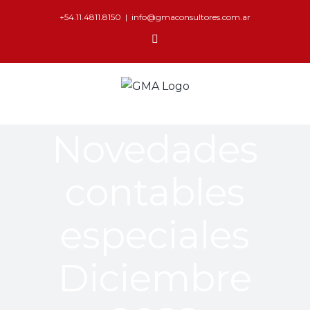
+54.11.4811.8150
|
info@gmaconsultores.com.ar
Novedades
contables
especiales
Diciembre