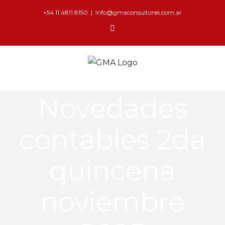
+54.11.4811.8150
|
info@gmaconsultores.com.ar
Novedades
contables 2da
quincena
noviembre