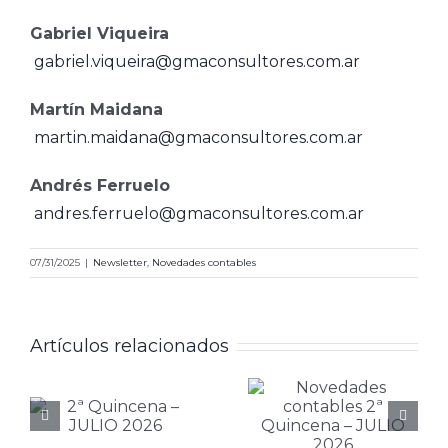
Gabriel Viqueira
gabriel.viqueira@gmaconsultores.com.ar
Martín Maidana
martin.maidana@gmaconsultores.com.ar
Andrés Ferruelo
andres.ferruelo@gmaconsultores.com.ar
Novedad
contable
07/31/2025
|
Newsletter
,
Novedades contables
especial
julio 2026
Novedades
Artículos relacionados
– IGJ
contables
digitaliza
a
2ª