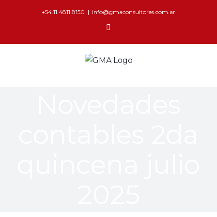
+54.11.4811.8150
|
info@gmaconsultores.com.ar
Novedades
contables 2da
quincena julio
2025