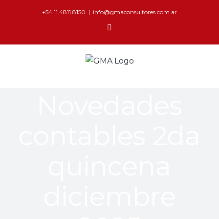
+54.11.4811.8150
|
info@gmaconsultores.com.ar
Novedades
contables 2da
quincena
diciembre