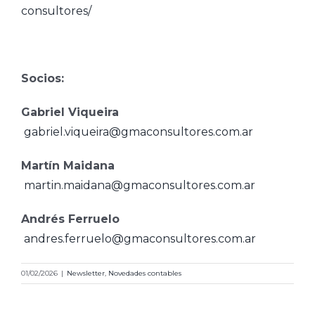
consultores/
Socios:
Gabriel Viqueira
gabriel.viqueira@gmaconsultores.com.ar
Martín Maidana
martin.maidana@gmaconsultores.com.ar
Andrés Ferruelo
andres.ferruelo@gmaconsultores.com.ar
01/02/2026
|
Newsletter
,
Novedades contables