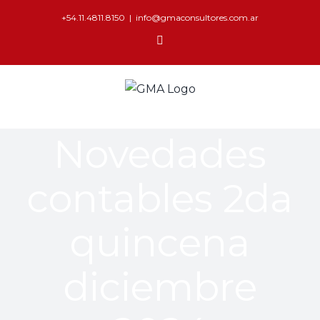
+54.11.4811.8150
|
info@gmaconsultores.com.ar
Novedades
contables 2da
quincena
diciembre