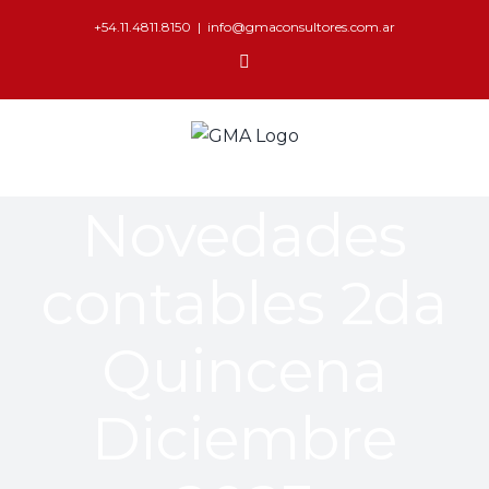
+54.11.4811.8150
|
info@gmaconsultores.com.ar
Novedades
contables 2da
Quincena
Diciembre