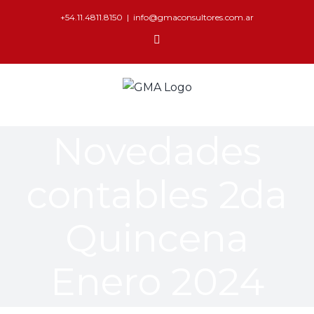
+54.11.4811.8150
|
info@gmaconsultores.com.ar
Novedades
contables 2da
Quincena
Enero 2024