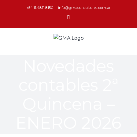
+54.11.4811.8150
|
info@gmaconsultores.com.ar
Novedades
contables 2ª
Quincena –
ENERO 2026