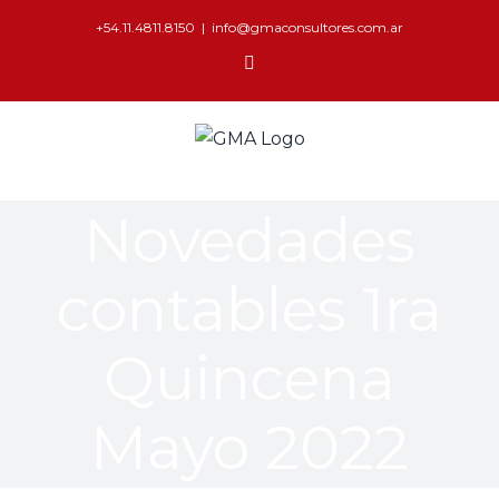
+54.11.4811.8150
|
info@gmaconsultores.com.ar
Novedades
contables 1ra
Quincena
Mayo 2022