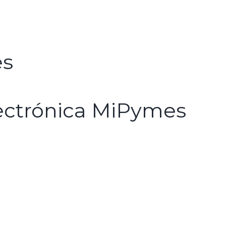
es
lectrónica MiPymes