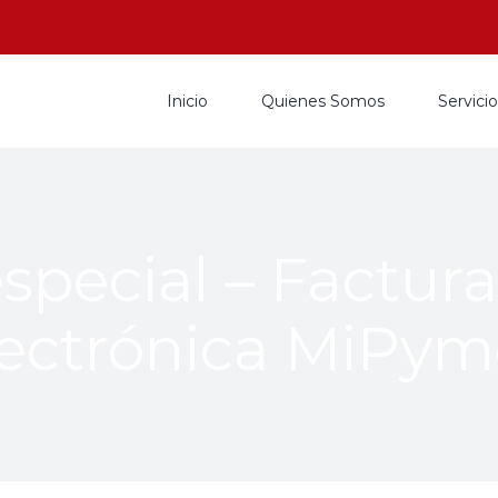
Inicio
Quienes Somos
Servici
pecial – Factura
lectrónica MiPym