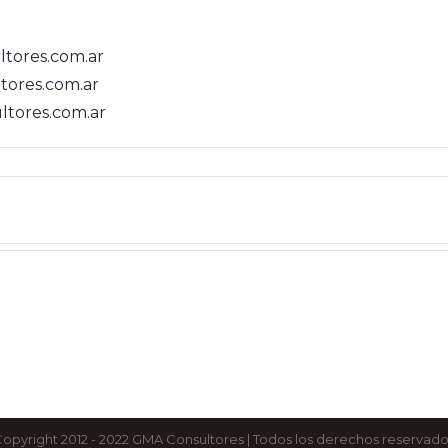
ltores.com.ar
ores.com.ar
tores.com.ar
opyright 2012 - 2022 GMA Consultores | Todos los derechos reservad