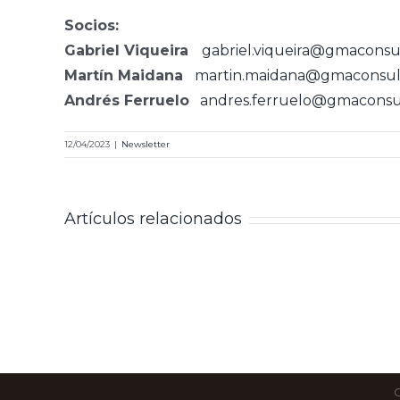
Socios:
Gabriel Viqueira
gabriel.viqueira@gmaconsu
Martín Maidana
martin.maidana@gmaconsult
Andrés Ferruelo
andres.ferruelo@gmaconsul
12/04/2023
|
Newsletter
Artículos relacionados
C