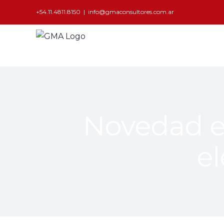
+54.11.4811.8150
|
info@gmaconsultores.com.ar
Novedad es
e