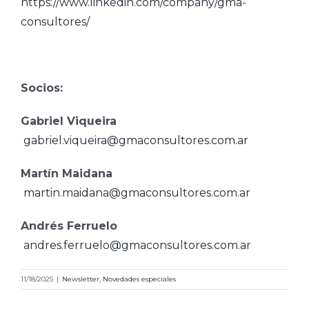
https://www.linkedin.com/company/gma-
consultores/
Socios:
Gabriel Viqueira
gabriel.viqueira@gmaconsultores.com.ar
Martín Maidana
martin.maidana@gmaconsultores.com.ar
Andrés Ferruelo
andres.ferruelo@gmaconsultores.com.ar
11/18/2025
|
Newsletter
,
Novedades especiales