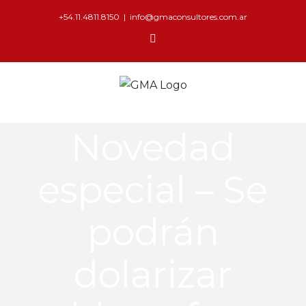
+54.11.4811.8150
|
info@gmaconsultores.com.ar
Novedad
especial – Se
podrán
dolarizar