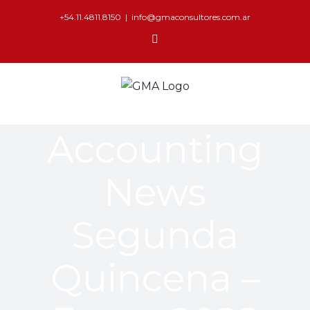
+54.11.4811.8150
|
info@gmaconsultores.com.ar
Accounting
News
Segunda
Quincena –