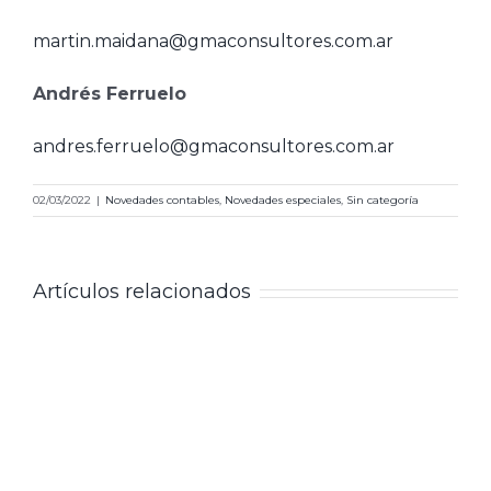
martin.maidana@gmaconsultores.com.ar
Andrés Ferruelo
andres.ferruelo@gmaconsultores.com.ar
02/03/2022
|
Novedades contables
,
Novedades especiales
,
Sin categoría
Artículos relacionados