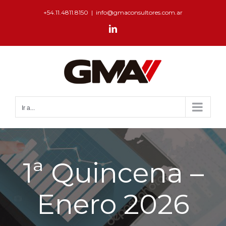
+54.11.4811.8150
|
info@gmaconsultores.com.ar
Ir a...
1ª Quincena –
Enero 2026